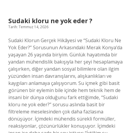
ne
yok
eder
?
Sudaki kloru ne yok eder ?
Tarih: Temmuz 14, 2026
Sudaki Klorun Gerçek Hikâyesi ve “Sudaki Kloru Ne
Yok Eder?” Sorusunun Arkasındaki Merak Konya’da
yaşayan 26 yaşında biriyim. Günlük hayatımda bir
yandan mühendislik bakışıyla her şeyi hesaplamaya
çalışırken, diğer yandan sosyal bilimlere olan ilgim
yüzünden insan davranışlarını, alışkanlıkları ve
kaygıları anlamaya çalışıyorum. Su içmek gibi basit
görünen bir eylemin bile içinde hem teknik hem de
insani bir dünya olduğunu fark ettiğimde, “Sudaki
kloru ne yok eder?” sorusu aslında basit bir
filtreleme meselesinden çok daha fazlasına
dönüşüyor. İçimdeki mühendis sürekli formüller,
reaksiyonlar, çözünürlükler konuşuyor. İçimdeki