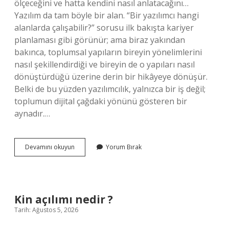
ölçeceğini ve hatta kendini nasıl anlatacağını…
Yazılım da tam böyle bir alan. “Bir yazılımcı hangi
alanlarda çalışabilir?” sorusu ilk bakışta kariyer
planlaması gibi görünür; ama biraz yakından
bakınca, toplumsal yapıların bireyin yönelimlerini
nasıl şekillendirdiği ve bireyin de o yapıları nasıl
dönüştürdüğü üzerine derin bir hikâyeye dönüşür.
Belki de bu yüzden yazılımcılık, yalnızca bir iş değil;
toplumun dijital çağdaki yönünü gösteren bir
aynadır.…
Bir
Devamını okuyun
Yorum Bırak
yazılımcı
hangi
alanlarda
çalışabilir
?
Kin açılımı nedir ?
Tarih: Ağustos 5, 2026