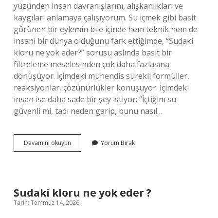
yüzünden insan davranışlarını, alışkanlıkları ve
kaygıları anlamaya çalışıyorum. Su içmek gibi basit
görünen bir eylemin bile içinde hem teknik hem de
insani bir dünya olduğunu fark ettiğimde, “Sudaki
kloru ne yok eder?” sorusu aslında basit bir
filtreleme meselesinden çok daha fazlasına
dönüşüyor. İçimdeki mühendis sürekli formüller,
reaksiyonlar, çözünürlükler konuşuyor. İçimdeki
insan ise daha sade bir şey istiyor: “İçtiğim su
güvenli mi, tadı neden garip, bunu nasıl…
Sudaki
Devamını okuyun
Yorum Bırak
kloru
ne
yok
eder
?
Sudaki kloru ne yok eder ?
Tarih: Temmuz 14, 2026