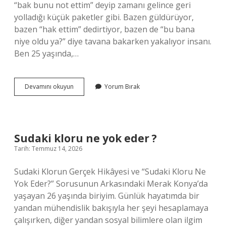
“bak bunu not ettim” deyip zamanı gelince geri
yolladığı küçük paketler gibi. Bazen güldürüyor,
bazen “hak ettim” dedirtiyor, bazen de “bu bana
niye oldu ya?” diye tavana bakarken yakalıyor insanı.
Ben 25 yaşında,…
Karma
Devamını okuyun
Yorum Bırak
kimlere
denir
?
Sudaki kloru ne yok eder ?
Tarih: Temmuz 14, 2026
Sudaki Klorun Gerçek Hikâyesi ve “Sudaki Kloru Ne
Yok Eder?” Sorusunun Arkasındaki Merak Konya’da
yaşayan 26 yaşında biriyim. Günlük hayatımda bir
yandan mühendislik bakışıyla her şeyi hesaplamaya
çalışırken, diğer yandan sosyal bilimlere olan ilgim