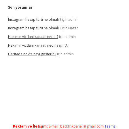
Son yorumlar
Instagram hesap türü ne olmalı ?
için
admin
Instagram hesap türü ne olmalı ?
için
Nazan
Hakimin vicdani kanaati nedir ?
için
admin
Hakimin vicdani kanaati nedir ?
için
Ali
Haritada nokta neyi gösterir ?
için
admin
i adresi
tambet giriş
betexper güncel
Reklam ve İletişim:
E-mail:
backlinkpaneli@gmail.com
Teams: