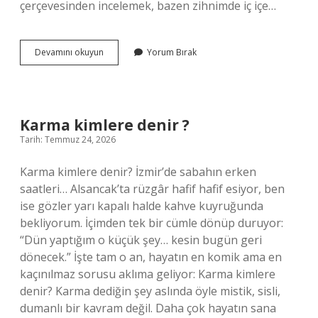
çerçevesinden incelemek, bazen zihnimde iç içe…
Taş
Devamını okuyun
Yorum Bırak
kömürü
başkalaşım
kayaç
mıdır
?
Karma kimlere denir ?
Tarih: Temmuz 24, 2026
Karma kimlere denir? İzmir’de sabahın erken
saatleri… Alsancak’ta rüzgâr hafif hafif esiyor, ben
ise gözler yarı kapalı halde kahve kuyruğunda
bekliyorum. İçimden tek bir cümle dönüp duruyor:
“Dün yaptığım o küçük şey… kesin bugün geri
dönecek.” İşte tam o an, hayatın en komik ama en
kaçınılmaz sorusu aklıma geliyor: Karma kimlere
denir? Karma dediğin şey aslında öyle mistik, sisli,
dumanlı bir kavram değil. Daha çok hayatın sana