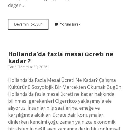
değer…
24
Devamını okuyun
Yorum Bırak
ayar
has
altın
nasıl
olur
Hollanda’da fazla mesai ücreti ne
?
kadar ?
Tarih: Temmuz 30, 2026
Hollanda’da Fazla Mesai Ücreti Ne Kadar? Çalışma
Kültürünü Sosyolojik Bir Mercekten Okumak Bugün
Hollanda’da fazla mesai ücreti ne kadar hakkında
bilinmesi gerekenleri Cigerricco yaklaşımıyla ele
alıyoruz. İnsanların iş saatlerine, emeğe ve
karşılığında aldıkları ücrete dair konuşmaları
dinlerken kendimi çoğu zaman yalnızca ekonomik
bir sistemin değil, aynı zamanda derin bir toplumsal