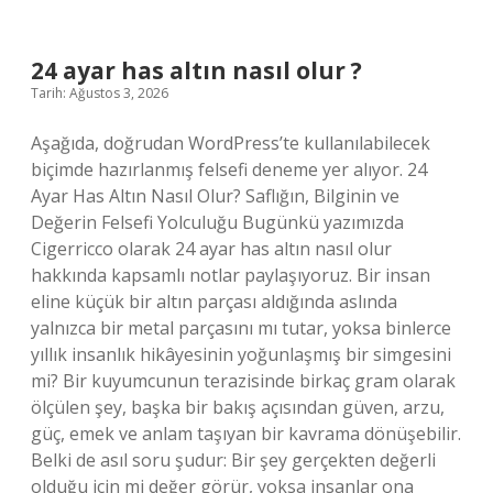
?
24 ayar has altın nasıl olur ?
Tarih: Ağustos 3, 2026
Aşağıda, doğrudan WordPress’te kullanılabilecek
biçimde hazırlanmış felsefi deneme yer alıyor. 24
Ayar Has Altın Nasıl Olur? Saflığın, Bilginin ve
Değerin Felsefi Yolculuğu Bugünkü yazımızda
Cigerricco olarak 24 ayar has altın nasıl olur
hakkında kapsamlı notlar paylaşıyoruz. Bir insan
eline küçük bir altın parçası aldığında aslında
yalnızca bir metal parçasını mı tutar, yoksa binlerce
yıllık insanlık hikâyesinin yoğunlaşmış bir simgesini
mi? Bir kuyumcunun terazisinde birkaç gram olarak
ölçülen şey, başka bir bakış açısından güven, arzu,
güç, emek ve anlam taşıyan bir kavrama dönüşebilir.
Belki de asıl soru şudur: Bir şey gerçekten değerli
olduğu için mi değer görür, yoksa insanlar ona