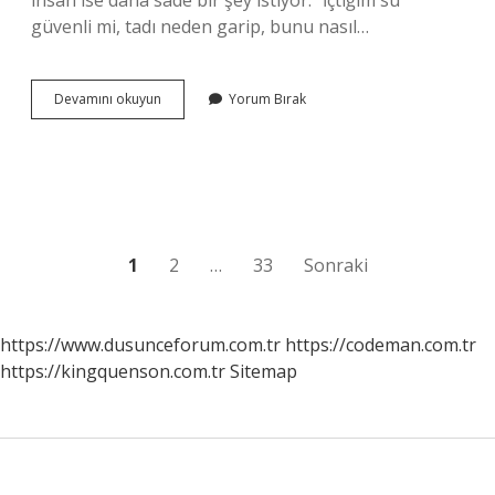
insan ise daha sade bir şey istiyor: “İçtiğim su
güvenli mi, tadı neden garip, bunu nasıl…
Sudaki
Devamını okuyun
Yorum Bırak
kloru
ne
yok
eder
?
Yazı
1
2
…
33
Sonraki
sayfalaması
https://www.dusunceforum.com.tr
https://codeman.com.tr
https://kingquenson.com.tr
Sitemap