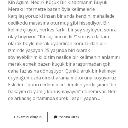
Kin Açılımı Nedir? Küçük Bir Kısaltmanın Büyük
Merakı İnternette bazen öyle kelimelerle
karşılaşıyoruz ki insan bir anda kendini mahallede
dedikodu masasına oturmuş gibi hissediyor. Bir
kelime çıkıyor, herkes farklı bir şey söylüyor, sonra
olay büyüyor. “Kin açılımı nedir?” sorusu da tam
olarak böyle merak uyandıran konulardan biri.
İzmir’de yaşayan 25 yaşında biri olarak
söyleyebilirim ki bizim nesilde bir kelimenin anlamını
merak etmek bazen küçük bir araştırmadan çok
daha fazlasına dönüşüyor. Çünkü artık bir kelimeyi
duyduğumuzda direkt arama motoruna koşuyoruz.
Eskiden “bunu dedem bilir” denilen yerde şimdi “bir
bakayım da yanlış konuşmayayım” dönemi var. Ben
de arkadaş ortamında sürekli espri yapan…
Kin
Devamını okuyun
Yorum Bırak
açılımı
nedir