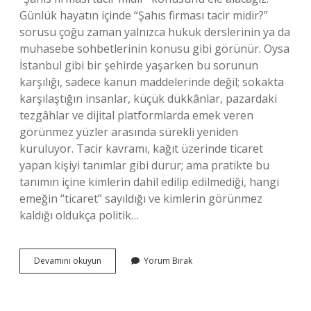
Günlük hayatın içinde “Şahıs firması tacir midir?”
sorusu çoğu zaman yalnızca hukuk derslerinin ya da
muhasebe sohbetlerinin konusu gibi görünür. Oysa
İstanbul gibi bir şehirde yaşarken bu sorunun
karşılığı, sadece kanun maddelerinde değil; sokakta
karşılaştığın insanlar, küçük dükkânlar, pazardaki
tezgâhlar ve dijital platformlarda emek veren
görünmez yüzler arasında sürekli yeniden
kuruluyor. Tacir kavramı, kağıt üzerinde ticaret
yapan kişiyi tanımlar gibi durur; ama pratikte bu
tanımın içine kimlerin dahil edilip edilmediği, hangi
emeğin “ticaret” sayıldığı ve kimlerin görünmez
kaldığı oldukça politik…
Şahıs
Devamını okuyun
Yorum Bırak
firması
tacir
midir
?