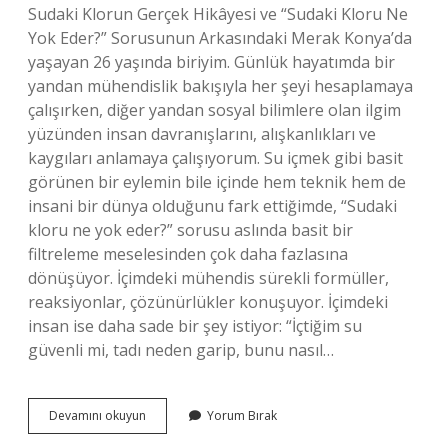
Sudaki Klorun Gerçek Hikâyesi ve “Sudaki Kloru Ne
Yok Eder?” Sorusunun Arkasındaki Merak Konya’da
yaşayan 26 yaşında biriyim. Günlük hayatımda bir
yandan mühendislik bakışıyla her şeyi hesaplamaya
çalışırken, diğer yandan sosyal bilimlere olan ilgim
yüzünden insan davranışlarını, alışkanlıkları ve
kaygıları anlamaya çalışıyorum. Su içmek gibi basit
görünen bir eylemin bile içinde hem teknik hem de
insani bir dünya olduğunu fark ettiğimde, “Sudaki
kloru ne yok eder?” sorusu aslında basit bir
filtreleme meselesinden çok daha fazlasına
dönüşüyor. İçimdeki mühendis sürekli formüller,
reaksiyonlar, çözünürlükler konuşuyor. İçimdeki
insan ise daha sade bir şey istiyor: “İçtiğim su
güvenli mi, tadı neden garip, bunu nasıl…
Sudaki
Devamını okuyun
Yorum Bırak
kloru