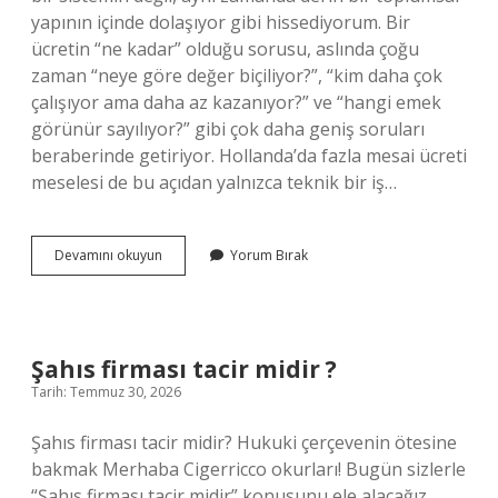
yapının içinde dolaşıyor gibi hissediyorum. Bir
ücretin “ne kadar” olduğu sorusu, aslında çoğu
zaman “neye göre değer biçiliyor?”, “kim daha çok
çalışıyor ama daha az kazanıyor?” ve “hangi emek
görünür sayılıyor?” gibi çok daha geniş soruları
beraberinde getiriyor. Hollanda’da fazla mesai ücreti
meselesi de bu açıdan yalnızca teknik bir iş…
Hollanda’da
Devamını okuyun
Yorum Bırak
fazla
mesai
ücreti
ne
kadar
Şahıs firması tacir midir ?
?
Tarih: Temmuz 30, 2026
Şahıs firması tacir midir? Hukuki çerçevenin ötesine
bakmak Merhaba Cigerricco okurları! Bugün sizlerle
“Şahıs firması tacir midir” konusunu ele alacağız.