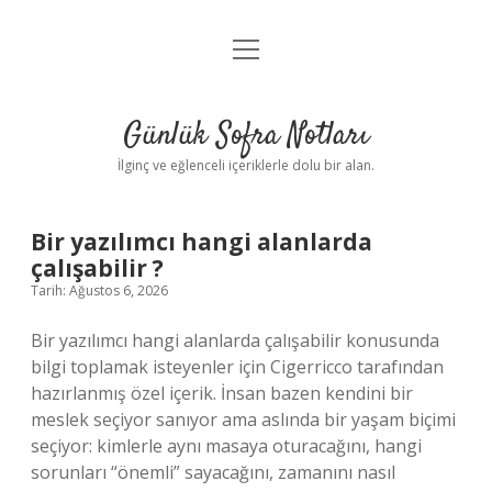
menüyü
Anasayfa
aç
Gizlilik Politikası
Günlük Sofra Notları
Yasal Uyarı
İlginç ve eğlenceli içeriklerle dolu bir alan.
Hakkımızda
Günlük
Bir yazılımcı hangi alanlarda
çalışabilir ?
Sofra
Tarih: Ağustos 6, 2026
Notları
Bir yazılımcı hangi alanlarda çalışabilir konusunda
bilgi toplamak isteyenler için Cigerricco tarafından
Yazılar
hazırlanmış özel içerik. İnsan bazen kendini bir
meslek seçiyor sanıyor ama aslında bir yaşam biçimi
seçiyor: kimlerle aynı masaya oturacağını, hangi
sorunları “önemli” sayacağını, zamanını nasıl