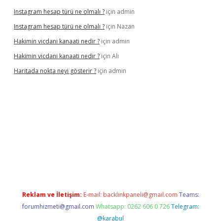
Instagram hesap türü ne olmalı ?
için
admin
Instagram hesap türü ne olmalı ?
için
Nazan
Hakimin vicdani kanaati nedir ?
için
admin
Hakimin vicdani kanaati nedir ?
için
Ali
Haritada nokta neyi gösterir ?
için
admin
cel
Reklam ve İletişim:
E-mail:
backlinkpaneli@gmail.com
Teams:
forumhizmeti@gmail.com
Whatsapp: 0262 606 0 726
Telegram:
@karabul