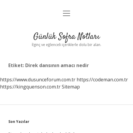
menüyü
Anasayfa
aç
Gizlilik Politikası
Günlük Sofra Notları
Yasal Uyarı
İlginç ve eğlenceli içeriklerle dolu bir alan.
Hakkımızda
Etiket:
Direk dansının amacı nedir
https://www.dusunceforum.com.tr
https://codeman.com.tr
https://kingquenson.com.tr
Sitemap
Sidebar
Son Yazılar