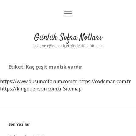
menüyü
Anasayfa
aç
Gizlilik Politikası
Günlük Sofra Notları
Yasal Uyarı
İlginç ve eğlenceli içeriklerle dolu bir alan.
Hakkımızda
Etiket:
Kaç çeşit mantık vardır
https://www.dusunceforum.com.tr
https://codeman.com.tr
https://kingquenson.com.tr
Sitemap
Sidebar
Son Yazılar