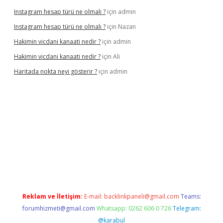
Instagram hesap türü ne olmalı ?
için
admin
Instagram hesap türü ne olmalı ?
için
Nazan
Hakimin vicdani kanaati nedir ?
için
admin
Hakimin vicdani kanaati nedir ?
için
Ali
Haritada nokta neyi gösterir ?
için
admin
cel
Reklam ve İletişim:
E-mail:
backlinkpaneli@gmail.com
Teams:
forumhizmeti@gmail.com
Whatsapp: 0262 606 0 726
Telegram:
@karabul