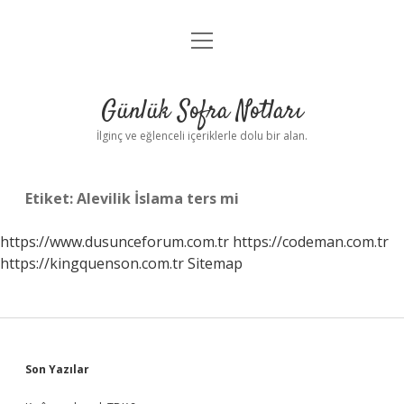
menüyü
Anasayfa
aç
Gizlilik Politikası
Günlük Sofra Notları
Yasal Uyarı
İlginç ve eğlenceli içeriklerle dolu bir alan.
Hakkımızda
Etiket:
Alevilik İslama ters mi
https://www.dusunceforum.com.tr
https://codeman.com.tr
https://kingquenson.com.tr
Sitemap
Sidebar
Son Yazılar