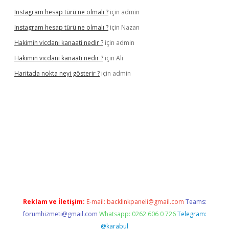
Instagram hesap türü ne olmalı ?
için
admin
Instagram hesap türü ne olmalı ?
için
Nazan
Hakimin vicdani kanaati nedir ?
için
admin
Hakimin vicdani kanaati nedir ?
için
Ali
Haritada nokta neyi gösterir ?
için
admin
cel
Reklam ve İletişim:
E-mail:
backlinkpaneli@gmail.com
Teams:
forumhizmeti@gmail.com
Whatsapp: 0262 606 0 726
Telegram:
@karabul