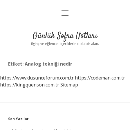
menüyü
Anasayfa
aç
Gizlilik Politikası
Günlük Sofra Notları
Yasal Uyarı
İlginç ve eğlenceli içeriklerle dolu bir alan.
Hakkımızda
Etiket:
Analog tekniği nedir
https://www.dusunceforum.com.tr
https://codeman.com.tr
https://kingquenson.com.tr
Sitemap
Sidebar
Son Yazılar