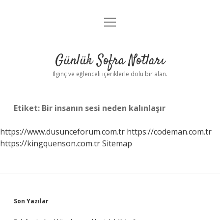
menüyü
Anasayfa
aç
Gizlilik Politikası
Günlük Sofra Notları
Yasal Uyarı
İlginç ve eğlenceli içeriklerle dolu bir alan.
Hakkımızda
Etiket:
Bir insanın sesi neden kalınlaşır
https://www.dusunceforum.com.tr
https://codeman.com.tr
https://kingquenson.com.tr
Sitemap
Sidebar
Son Yazılar