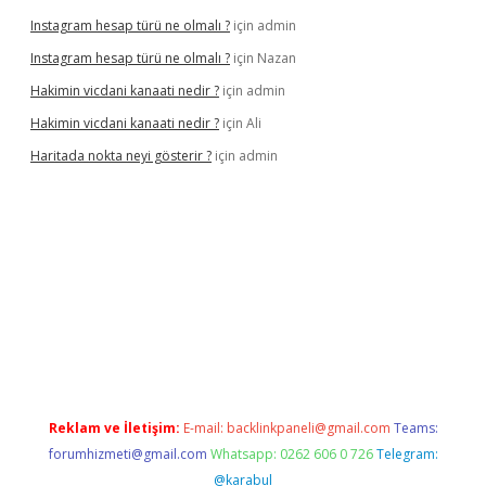
Instagram hesap türü ne olmalı ?
için
admin
Instagram hesap türü ne olmalı ?
için
Nazan
Hakimin vicdani kanaati nedir ?
için
admin
Hakimin vicdani kanaati nedir ?
için
Ali
Haritada nokta neyi gösterir ?
için
admin
cel
Reklam ve İletişim:
E-mail:
backlinkpaneli@gmail.com
Teams:
forumhizmeti@gmail.com
Whatsapp: 0262 606 0 726
Telegram:
@karabul