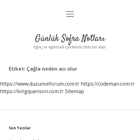
menüyü
Anasayfa
aç
Gizlilik Politikası
Günlük Sofra Notları
Yasal Uyarı
İlginç ve eğlenceli içeriklerle dolu bir alan.
Hakkımızda
Etiket:
Çağla neden acı olur
https://www.dusunceforum.com.tr
https://codeman.com.tr
https://kingquenson.com.tr
Sitemap
Sidebar
Son Yazılar