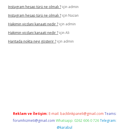
Instagram hesap türü ne olmalı ?
için
admin
Instagram hesap türü ne olmalı ?
için
Nazan
Hakimin vicdani kanaati nedir ?
için
admin
Hakimin vicdani kanaati nedir ?
için
Ali
Haritada nokta neyi gösterir ?
için
admin
ş
betexper güncel
Reklam ve İletişim:
E-mail:
backlinkpaneli@gmail.com
Teams:
forumhizmeti@gmail.com
Whatsapp: 0262 606 0 726
Telegram:
@karabul