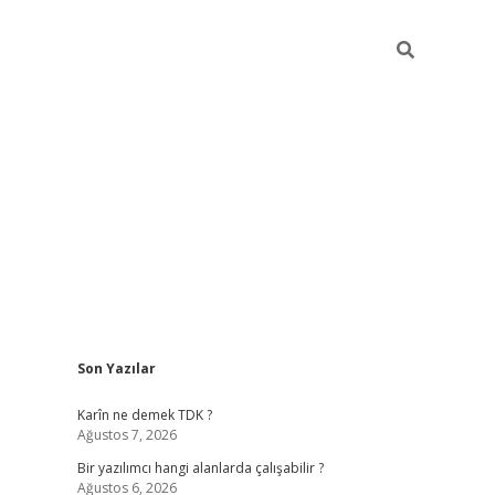
Sidebar
Son Yazılar
elexbet yeni adresi
tambet giriş
betexper güncel
Karîn ne demek TDK ?
Ağustos 7, 2026
Bir yazılımcı hangi alanlarda çalışabilir ?
Ağustos 6, 2026