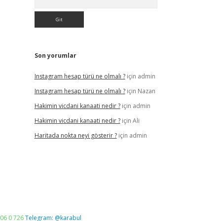
Son yorumlar
Instagram hesap türü ne olmalı ?
için
admin
Instagram hesap türü ne olmalı ?
için
Nazan
Hakimin vicdani kanaati nedir ?
için
admin
Hakimin vicdani kanaati nedir ?
için
Ali
Haritada nokta neyi gösterir ?
için
admin
06 0 726
Telegram: @karabul