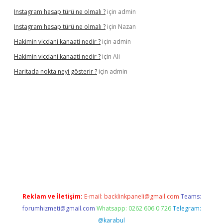
Instagram hesap türü ne olmalı ?
için
admin
Instagram hesap türü ne olmalı ?
için
Nazan
Hakimin vicdani kanaati nedir ?
için
admin
Hakimin vicdani kanaati nedir ?
için
Ali
Haritada nokta neyi gösterir ?
için
admin
r güncel
Reklam ve İletişim:
E-mail:
backlinkpaneli@gmail.com
Teams:
forumhizmeti@gmail.com
Whatsapp: 0262 606 0 726
Telegram:
@karabul