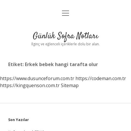
menüyü
Anasayfa
aç
Gizlilik Politikası
Günlük Sofra Notları
Yasal Uyarı
İlginç ve eğlenceli içeriklerle dolu bir alan.
Hakkımızda
Etiket:
Erkek bebek hangi tarafta olur
https://www.dusunceforum.com.tr
https://codeman.com.tr
https://kingquenson.com.tr
Sitemap
Sidebar
Son Yazılar