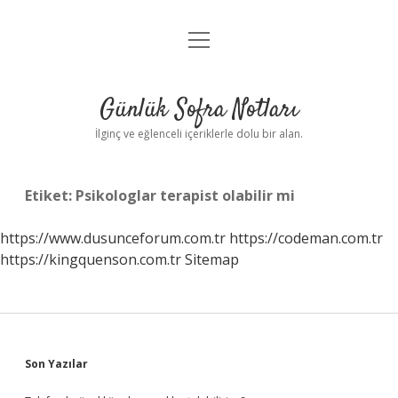
menüyü
Anasayfa
aç
Gizlilik Politikası
Günlük Sofra Notları
Yasal Uyarı
İlginç ve eğlenceli içeriklerle dolu bir alan.
Hakkımızda
Etiket:
Psikologlar terapist olabilir mi
https://www.dusunceforum.com.tr
https://codeman.com.tr
https://kingquenson.com.tr
Sitemap
Sidebar
Son Yazılar