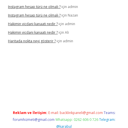
Instagram hesap türü ne olmalı ?
için
admin
Instagram hesap türü ne olmalı ?
için
Nazan
Hakimin vicdani kanaati nedir ?
için
admin
Hakimin vicdani kanaati nedir ?
için
Ali
Haritada nokta neyi gösterir ?
için
admin
cel
Reklam ve İletişim:
E-mail:
backlinkpaneli@gmail.com
Teams:
forumhizmeti@gmail.com
Whatsapp: 0262 606 0 726
Telegram:
@karabul