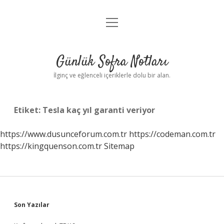
menüyü
Anasayfa
aç
Gizlilik Politikası
Günlük Sofra Notları
Yasal Uyarı
İlginç ve eğlenceli içeriklerle dolu bir alan.
Hakkımızda
Etiket:
Tesla kaç yıl garanti veriyor
https://www.dusunceforum.com.tr
https://codeman.com.tr
https://kingquenson.com.tr
Sitemap
Sidebar
Son Yazılar