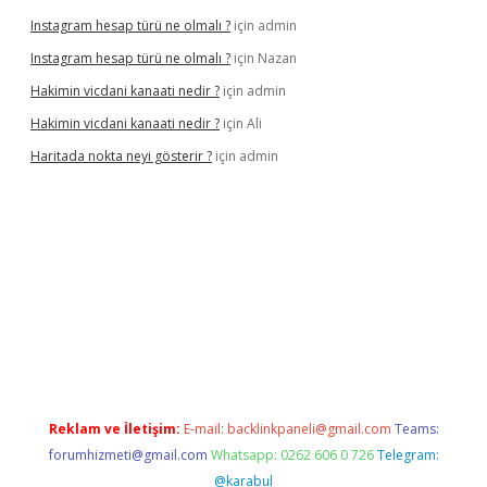
Instagram hesap türü ne olmalı ?
için
admin
Instagram hesap türü ne olmalı ?
için
Nazan
Hakimin vicdani kanaati nedir ?
için
admin
Hakimin vicdani kanaati nedir ?
için
Ali
Haritada nokta neyi gösterir ?
için
admin
cel
Reklam ve İletişim:
E-mail:
backlinkpaneli@gmail.com
Teams:
forumhizmeti@gmail.com
Whatsapp: 0262 606 0 726
Telegram:
@karabul