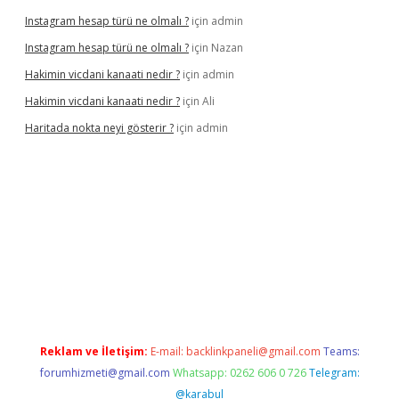
Instagram hesap türü ne olmalı ?
için
admin
Instagram hesap türü ne olmalı ?
için
Nazan
Hakimin vicdani kanaati nedir ?
için
admin
Hakimin vicdani kanaati nedir ?
için
Ali
Haritada nokta neyi gösterir ?
için
admin
cel
Reklam ve İletişim:
E-mail:
backlinkpaneli@gmail.com
Teams:
forumhizmeti@gmail.com
Whatsapp: 0262 606 0 726
Telegram:
@karabul