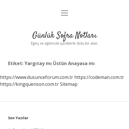
menüyü
Anasayfa
aç
Gizlilik Politikası
Günlük Sofra Notları
Yasal Uyarı
İlginç ve eğlenceli içeriklerle dolu bir alan.
Hakkımızda
Etiket:
Yargıtay mı Üstün Anayasa mı
https://www.dusunceforum.com.tr
https://codeman.com.tr
https://kingquenson.com.tr
Sitemap
Sidebar
Son Yazılar