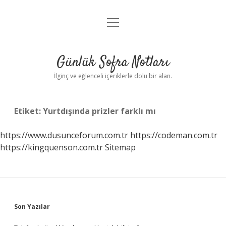
menüyü
Anasayfa
aç
Gizlilik Politikası
Günlük Sofra Notları
Yasal Uyarı
İlginç ve eğlenceli içeriklerle dolu bir alan.
Hakkımızda
Etiket:
Yurtdışında prizler farklı mı
https://www.dusunceforum.com.tr
https://codeman.com.tr
https://kingquenson.com.tr
Sitemap
Sidebar
Son Yazılar