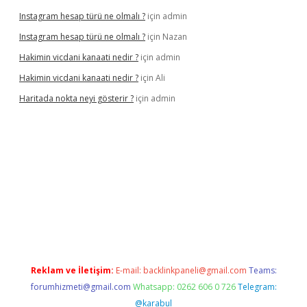
Instagram hesap türü ne olmalı ?
için
admin
Instagram hesap türü ne olmalı ?
için
Nazan
Hakimin vicdani kanaati nedir ?
için
admin
Hakimin vicdani kanaati nedir ?
için
Ali
Haritada nokta neyi gösterir ?
için
admin
cel
Reklam ve İletişim:
E-mail:
backlinkpaneli@gmail.com
Teams:
forumhizmeti@gmail.com
Whatsapp: 0262 606 0 726
Telegram:
@karabul