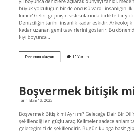
yıl boyunca denizlere açılarak dünyayı tanıdı, meden
büyük yolculuğun bir de öncüsü vardı: insanlığın ilk 
kimdi? Gelin, geçmişin sisli sularında birlikte bir yol
Denizciliğin tarihi, insanlık kadar eskidir. Arkeolo
kadar uzanan gemi tasvirlerini gösterir. Bu dönemde
kıyı boyunca…
Ilk
Devamını okuyun
12 Yorum
deniz
kaptanı
kimdir
?
Boşvermek bitişik mi
Tarih: Ekim 13, 2025
Boşvermek Bitişik mi Ayrı mı? Geleceğe Dair Bir Dil
şekillendiği en güçlü araç. Kelimeler sadece anlam t
geleceğimizi de şekillendirir. Bugün kulağa basit gi