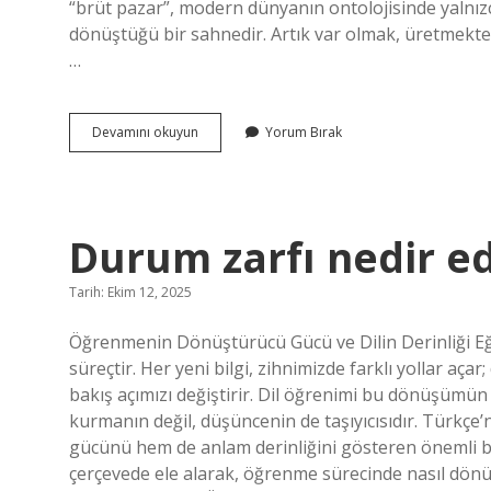
“brüt pazar”, modern dünyanın ontolojisinde yalnızc
dönüştüğü bir sahnedir. Artık var olmak, üretmekten
…
Gross
Devamını okuyun
Yorum Bırak
Market
anlamı
ne
demek
?
Durum zarfı nedir ed
Tarih: Ekim 12, 2025
Öğrenmenin Dönüştürücü Gücü ve Dilin Derinliği Eğ
süreçtir. Her yeni bilgi, zihnimizde farklı yollar aça
bakış açımızı değiştirir. Dil öğrenimi bu dönüşümün e
kurmanın değil, düşüncenin de taşıyıcısıdır. Türkçe’
gücünü hem de anlam derinliğini gösteren önemli bi
çerçevede ele alarak, öğrenme sürecinde nasıl dönüş