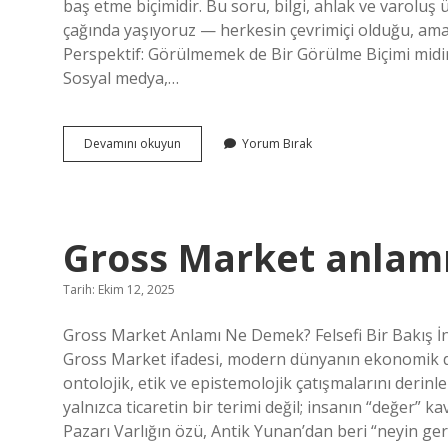
baş etme biçimidir. Bu soru, bilgi, ahlak ve varoluş
çağında yaşıyoruz — herkesin çevrimiçi olduğu, am
Perspektif: Görülmemek de Bir Görülme Biçimi midir?
Sosyal medya,…
Görüldüsü
Devamını okuyun
Yorum Bırak
kapalı
olan
birinin
mesajı
görüp
Gross Market anlam
görmediğini
nasıl
anlarız
Tarih: Ekim 12, 2025
?
Gross Market Anlamı Ne Demek? Felsefi Bir Bakış İns
Gross Market ifadesi, modern dünyanın ekonomik dil
ontolojik, etik ve epistemolojik çatışmalarını derin
yalnızca ticaretin bir terimi değil; insanın “değer” k
Pazarı Varlığın özü, Antik Yunan’dan beri “neyin ge