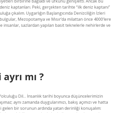
iyetleri birbirine bağladı ve ufkunu genişletti. Ancak bu
deniz kaptanları. Peki, gerçekten tarihte “ilk deniz kaptanı”
culuğa çıkalım. Uygarlığın Başlangıcında Denizciliğin İzleri
jik bulgular, Mezopotamya ve Mısır’da milattan önce 4000’lere
 insanlar, sazlardan yapılan basit teknelerle nehirlerde ve
 ayrı mı ?
 Yolculuğu Dil… İnsanlık tarihi boyunca düşüncelerimizin
aşımaz; aynı zamanda duygularımızı, bakış açımızı ve hatta
bi gelen bir sorunun ardında yatan derinliği konuşalım: