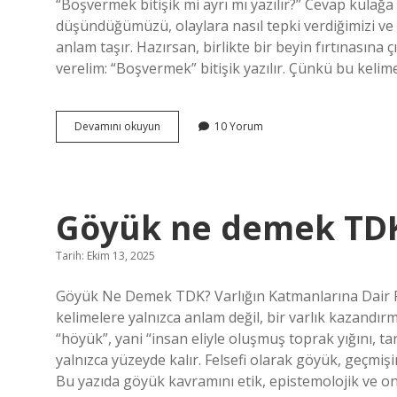
“Boşvermek bitişik mi ayrı mı yazılır?” Cevap kulağa
düşündüğümüzü, olaylara nasıl tepki verdiğimizi ve i
anlam taşır. Hazırsan, birlikte bir beyin fırtınasına 
verelim: “Boşvermek” bitişik yazılır. Çünkü bu kelim
Boşvermek
Devamını okuyun
10 Yorum
bitişik
mi
ayrı
mı
?
Göyük ne demek TDK
Tarih: Ekim 13, 2025
Göyük Ne Demek TDK? Varlığın Katmanlarına Dair Fel
kelimelere yalnızca anlam değil, bir varlık kazandı
“höyük”, yani “insan eliyle oluşmuş toprak yığını, ta
yalnızca yüzeyde kalır. Felsefi olarak göyük, geçmişi
Bu yazıda göyük kavramını etik, epistemolojik ve ont