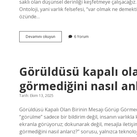
saklı olan düşünsel derinliği keşfetmeye çalışacağı
Ontoloji, yani varlık felsefesi, “var olmak ne deme
özünde…
Göyük
Devamını okuyun
6 Yorum
ne
demek
TDK
?
Görüldüsü kapalı ola
görmediğini nasıl anl
Tarih: Ekim 13, 2025
Görüldüsü Kapalı Olan Birinin Mesajı Görüp Görmediğin
“görülme” sadece bir bildirim değil, insanın varlıkla 
ekranla görüyoruz; dokunarak değil, mesajla iletiş
görmediğini nasıl anlarız?” sorusu, yalnızca teknoloj