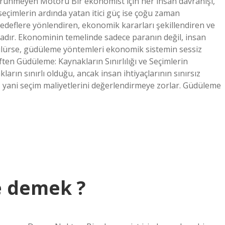
ünmeyen Motoru Bir ekonomist için her insan davranışı,
 seçimlerin ardında yatan itici güç ise çoğu zaman
hedeflere yönlendiren, ekonomik kararları şekillendiren ve
adır. Ekonominin temelinde sadece paranın değil, insan
ülürse, güdüleme yöntemleri ekonomik sistemin sessiz
en Güdüleme: Kaynakların Sınırlılığı ve Seçimlerin
arın sınırlı olduğu, ancak insan ihtiyaçlarının sınırsız
, yani seçim maliyetlerini değerlendirmeye zorlar. Güdüleme
 demek ?