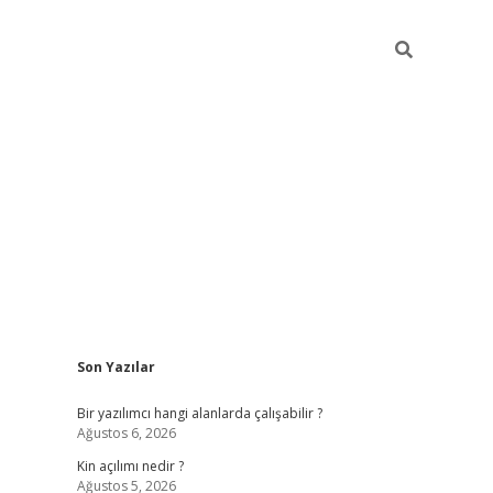
Sidebar
Son Yazılar
elexbet yeni ad
Bir yazılımcı hangi alanlarda çalışabilir ?
Ağustos 6, 2026
Kin açılımı nedir ?
Ağustos 5, 2026