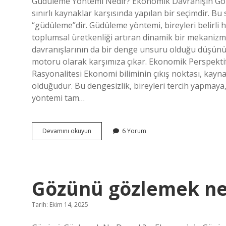
Güdüleme Yöntemi Nedir? Ekonomik Davranışın Gör
Yazılar
sınırlı kaynaklar karşısında yapılan bir seçimdir. Bu
“güdüleme”dir. Güdüleme yöntemi, bireyleri belirli 
toplumsal üretkenliği artıran dinamik bir mekanizm
davranışlarının da bir denge unsuru olduğu düşün
motoru olarak karşımıza çıkar. Ekonomik Perspektift
Rasyonalitesi Ekonomi biliminin çıkış noktası, kaynakl
olduğudur. Bu dengesizlik, bireyleri tercih yapmaya
yöntemi tam…
Güdüleme
Devamını okuyun
6 Yorum
yöntemi
nedir
?
Gözünü gözlemek ne
Tarih: Ekim 14, 2025