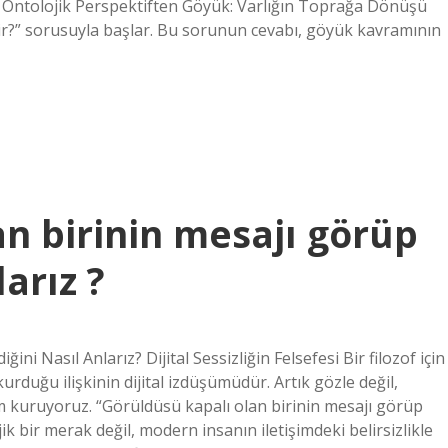
z. Ontolojik Perspektiften Göyük: Varlığın Toprağa Dönüşü
ktir?” sorusuyla başlar. Bu sorunun cevabı, göyük kavramının
n birinin mesajı görüp
arız ?
i Nasıl Anlarız? Dijital Sessizliğin Felsefesi Bir filozof için
kurduğu ilişkinin dijital izdüşümüdür. Artık gözle değil,
im kuruyoruz. “Görüldüsü kapalı olan birinin mesajı görüp
ik bir merak değil, modern insanın iletişimdeki belirsizlikle