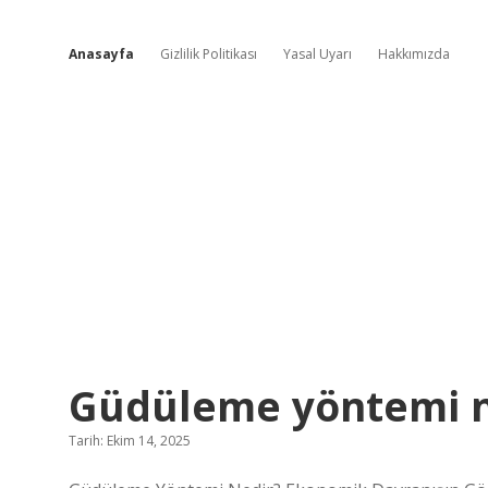
Anasayfa
Gizlilik Politikası
Yasal Uyarı
Hakkımızda
Günlük
Güdüleme yöntemi n
Sofra
Tarih: Ekim 14, 2025
Notları