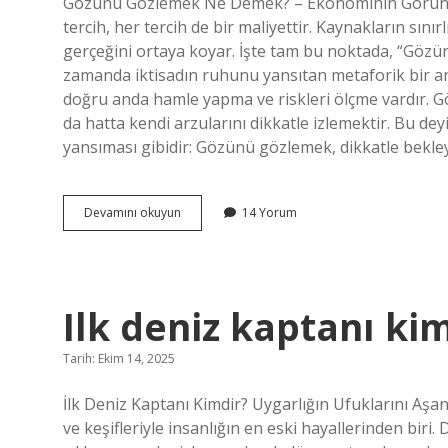
Gözünü Gözlemek Ne Demek? – Ekonominin Görünme
tercih, her tercih de bir maliyettir. Kaynakların sı
gerçeğini ortaya koyar. İşte tam bu noktada, “Gözün
zamanda iktisadın ruhunu yansıtan metaforik bir an
doğru anda hamle yapma ve riskleri ölçme vardır. Gö
da hatta kendi arzularını dikkatle izlemektir. Bu d
yansıması gibidir: Gözünü gözlemek, dikkatle bekle
Gözünü
Devamını okuyun
14 Yorum
gözlemek
ne
demek
?
Ilk deniz kaptanı kim
Tarih: Ekim 14, 2025
İlk Deniz Kaptanı Kimdir? Uygarlığın Ufuklarını Aşan
ve keşifleriyle insanlığın en eski hayallerinden bir