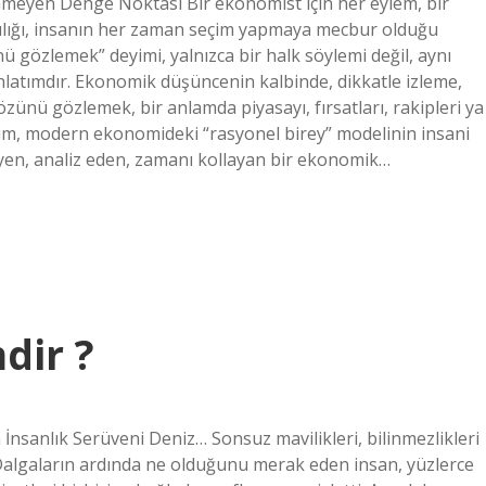
yen Denge Noktası Bir ekonomist için her eylem, bir
nırlılığı, insanın her zaman seçim yapmaya mecbur olduğu
ü gözlemek” deyimi, yalnızca bir halk söylemi değil, aynı
latımdır. Ekonomik düşüncenin kalbinde, dikkatle izleme,
zünü gözlemek, bir anlamda piyasayı, fırsatları, rakipleri ya
eyim, modern ekonomideki “rasyonel birey” modelinin insani
yen, analiz eden, zamanı kollayan bir ekonomik…
dir ?
 İnsanlık Serüveni Deniz… Sonsuz mavilikleri, bilinmezlikleri
i. Dalgaların ardında ne olduğunu merak eden insan, yüzlerce