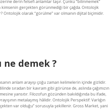
 üzerine derin felsefi anlamlar taşır. Çünkü “bilinmemek”
a kimsenin gerçekten görünmediği bir çağda. Ontolojik
 Ontolojik olarak “görülme” var olmanın dijital biçimidir.
ı ne demek ?
anın anlam arayışı çoğu zaman kelimelerin içinde gizlidir.
inde sıradan bir kavram gibi görünse de, aslında çağımızın
lemesine yansıtır. Filozofun gözünden bakıldığında bu ifade,
avrayışının metalaşmış hâlidir. Ontolojik Perspektif: Varlığın
rçekten var olduğu” sorusuyla şekillenir. Gross Market, yani