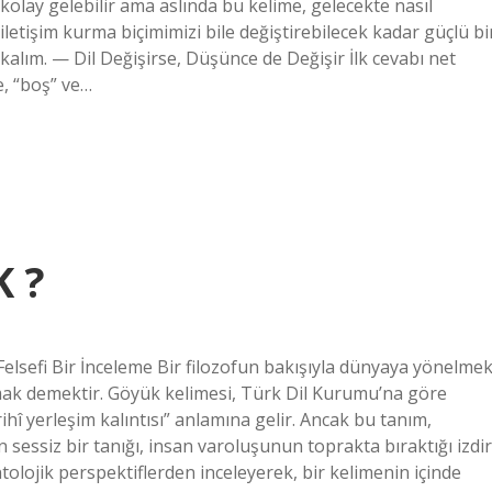
 kolay gelebilir ama aslında bu kelime, gelecekte nasıl
letişim kurma biçimimizi bile değiştirebilecek kadar güçlü bi
çıkalım. — Dil Değişirse, Düşünce de Değişir İlk cevabı net
e, “boş” ve…
 ?
sefi Bir İnceleme Bir filozofun bakışıyla dünyaya yönelmek
rmak demektir. Göyük kelimesi, Türk Dil Kurumu’na göre
rihî yerleşim kalıntısı” anlamına gelir. Ancak bu tanım,
n sessiz bir tanığı, insan varoluşunun toprakta bıraktığı izdir
olojik perspektiflerden inceleyerek, bir kelimenin içinde