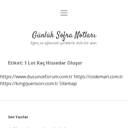
menüyü
Anasayfa
aç
Gizlilik Politikası
Günlük Sofra Notları
Yasal Uyarı
İlginç ve eğlenceli içeriklerle dolu bir alan.
Hakkımızda
Etiket:
1 Lot Kaç Hissedar Oluşur
https://www.dusunceforum.com.tr
https://codeman.com.tr
https://kingquenson.com.tr
Sitemap
Sidebar
Son Yazılar