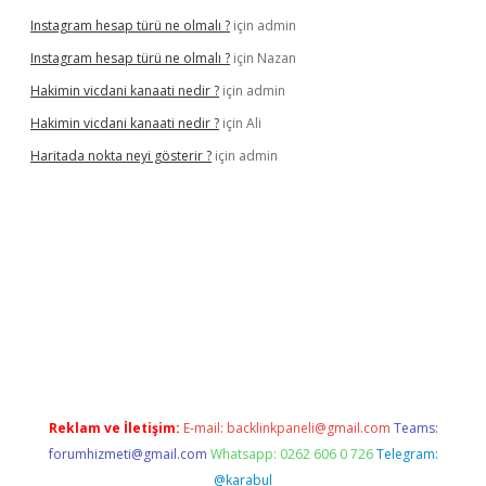
Instagram hesap türü ne olmalı ?
için
admin
Instagram hesap türü ne olmalı ?
için
Nazan
Hakimin vicdani kanaati nedir ?
için
admin
Hakimin vicdani kanaati nedir ?
için
Ali
Haritada nokta neyi gösterir ?
için
admin
cel
Reklam ve İletişim:
E-mail:
backlinkpaneli@gmail.com
Teams:
forumhizmeti@gmail.com
Whatsapp: 0262 606 0 726
Telegram:
@karabul