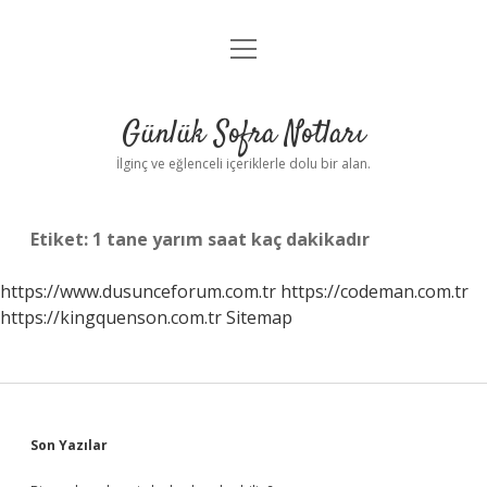
menüyü
Anasayfa
aç
Gizlilik Politikası
Günlük Sofra Notları
Yasal Uyarı
İlginç ve eğlenceli içeriklerle dolu bir alan.
Hakkımızda
Etiket:
1 tane yarım saat kaç dakikadır
https://www.dusunceforum.com.tr
https://codeman.com.tr
https://kingquenson.com.tr
Sitemap
Sidebar
Son Yazılar