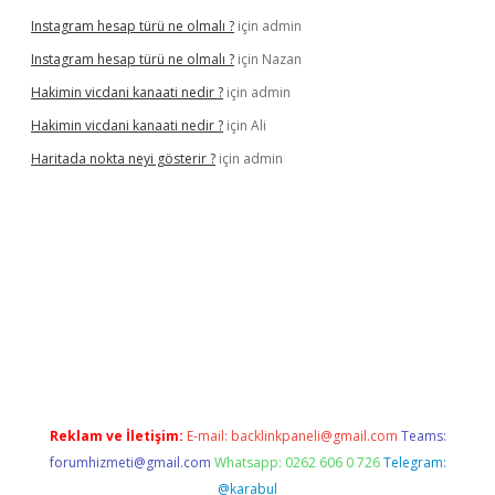
Instagram hesap türü ne olmalı ?
için
admin
Instagram hesap türü ne olmalı ?
için
Nazan
Hakimin vicdani kanaati nedir ?
için
admin
Hakimin vicdani kanaati nedir ?
için
Ali
Haritada nokta neyi gösterir ?
için
admin
cel
Reklam ve İletişim:
E-mail:
backlinkpaneli@gmail.com
Teams:
forumhizmeti@gmail.com
Whatsapp: 0262 606 0 726
Telegram:
@karabul