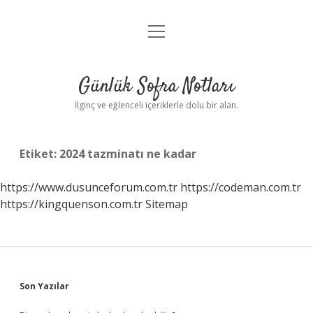
menüyü
Anasayfa
aç
Gizlilik Politikası
Günlük Sofra Notları
Yasal Uyarı
İlginç ve eğlenceli içeriklerle dolu bir alan.
Hakkımızda
Etiket:
2024 tazminatı ne kadar
https://www.dusunceforum.com.tr
https://codeman.com.tr
https://kingquenson.com.tr
Sitemap
Sidebar
Son Yazılar