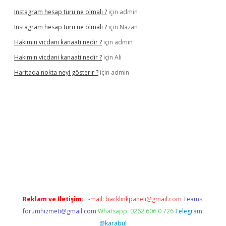
Instagram hesap türü ne olmalı ?
için
admin
Instagram hesap türü ne olmalı ?
için
Nazan
Hakimin vicdani kanaati nedir ?
için
admin
Hakimin vicdani kanaati nedir ?
için
Ali
Haritada nokta neyi gösterir ?
için
admin
cel
Reklam ve İletişim:
E-mail:
backlinkpaneli@gmail.com
Teams:
forumhizmeti@gmail.com
Whatsapp: 0262 606 0 726
Telegram:
@karabul