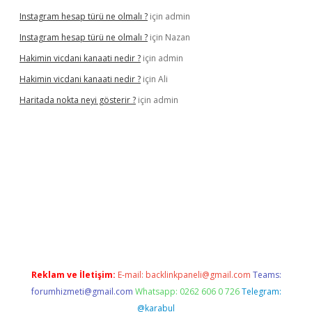
Instagram hesap türü ne olmalı ?
için
admin
Instagram hesap türü ne olmalı ?
için
Nazan
Hakimin vicdani kanaati nedir ?
için
admin
Hakimin vicdani kanaati nedir ?
için
Ali
Haritada nokta neyi gösterir ?
için
admin
cel
Reklam ve İletişim:
E-mail:
backlinkpaneli@gmail.com
Teams:
forumhizmeti@gmail.com
Whatsapp: 0262 606 0 726
Telegram:
@karabul