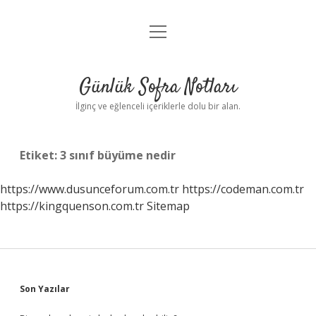
menüyü
Anasayfa
aç
Gizlilik Politikası
Günlük Sofra Notları
Yasal Uyarı
İlginç ve eğlenceli içeriklerle dolu bir alan.
Hakkımızda
Etiket:
3 sınıf büyüme nedir
https://www.dusunceforum.com.tr
https://codeman.com.tr
https://kingquenson.com.tr
Sitemap
Sidebar
Son Yazılar