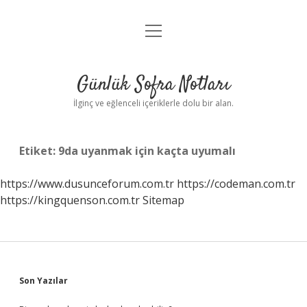
menüyü
Anasayfa
aç
Gizlilik Politikası
Günlük Sofra Notları
Yasal Uyarı
İlginç ve eğlenceli içeriklerle dolu bir alan.
Hakkımızda
Etiket:
9da uyanmak için kaçta uyumalı
https://www.dusunceforum.com.tr
https://codeman.com.tr
https://kingquenson.com.tr
Sitemap
Sidebar
Son Yazılar