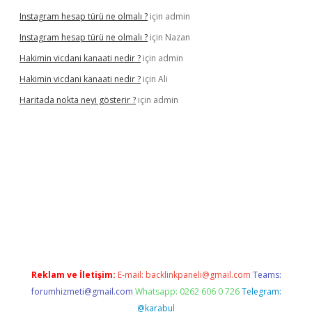
Instagram hesap türü ne olmalı ?
için
admin
Instagram hesap türü ne olmalı ?
için
Nazan
Hakimin vicdani kanaati nedir ?
için
admin
Hakimin vicdani kanaati nedir ?
için
Ali
Haritada nokta neyi gösterir ?
için
admin
cel
Reklam ve İletişim:
E-mail:
backlinkpaneli@gmail.com
Teams:
forumhizmeti@gmail.com
Whatsapp: 0262 606 0 726
Telegram:
@karabul