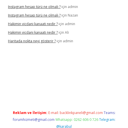
Instagram hesap türü ne olmalı ?
için
admin
Instagram hesap türü ne olmalı ?
için
Nazan
Hakimin vicdani kanaati nedir ?
için
admin
Hakimin vicdani kanaati nedir ?
için
Ali
Haritada nokta neyi gösterir ?
için
admin
cel
Reklam ve İletişim:
E-mail:
backlinkpaneli@gmail.com
Teams:
forumhizmeti@gmail.com
Whatsapp: 0262 606 0 726
Telegram:
@karabul