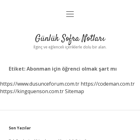
menüyü
Anasayfa
aç
Gizlilik Politikası
Günlük Sofra Notları
Yasal Uyarı
İlginç ve eğlenceli içeriklerle dolu bir alan.
Hakkımızda
Etiket:
Abonman için öğrenci olmak şart mı
https://www.dusunceforum.com.tr
https://codeman.com.tr
https://kingquenson.com.tr
Sitemap
Sidebar
Son Yazılar