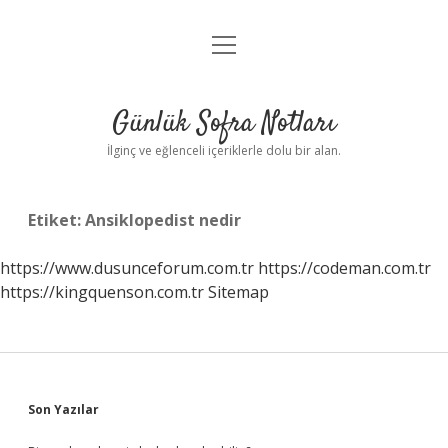
menüyü
Anasayfa
aç
Gizlilik Politikası
Günlük Sofra Notları
Yasal Uyarı
İlginç ve eğlenceli içeriklerle dolu bir alan.
Hakkımızda
Etiket:
Ansiklopedist nedir
https://www.dusunceforum.com.tr
https://codeman.com.tr
https://kingquenson.com.tr
Sitemap
Sidebar
Son Yazılar