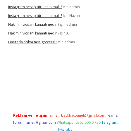
Instagram hesap türü ne olmalı ?
için
admin
Instagram hesap türü ne olmalı ?
için
Nazan
Hakimin vicdani kanaati nedir ?
için
admin
Hakimin vicdani kanaati nedir ?
için
Ali
Haritada nokta neyi gösterir ?
için
admin
per güncel
Reklam ve İletişim:
E-mail:
backlinkpaneli@gmail.com
Teams:
forumhizmeti@gmail.com
Whatsapp: 0262 606 0 726
Telegram:
@karabul