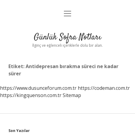
menüyü
Anasayfa
aç
Gizlilik Politikası
Günlük Sofra Notları
Yasal Uyarı
İlginç ve eğlenceli içeriklerle dolu bir alan.
Hakkımızda
Etiket:
Antidepresan bırakma süreci ne kadar
sürer
https://www.dusunceforum.com.tr
https://codeman.com.tr
https://kingquenson.com.tr
Sitemap
Sidebar
Son Yazılar