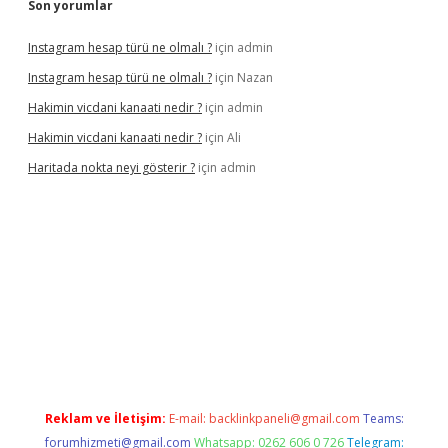
Son yorumlar
Instagram hesap türü ne olmalı ?
için
admin
Instagram hesap türü ne olmalı ?
için
Nazan
Hakimin vicdani kanaati nedir ?
için
admin
Hakimin vicdani kanaati nedir ?
için
Ali
Haritada nokta neyi gösterir ?
için
admin
cel
Reklam ve İletişim:
E-mail:
backlinkpaneli@gmail.com
Teams:
forumhizmeti@gmail.com
Whatsapp: 0262 606 0 726
Telegram: