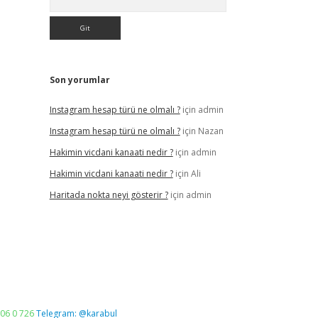
Son yorumlar
Instagram hesap türü ne olmalı ?
için
admin
Instagram hesap türü ne olmalı ?
için
Nazan
Hakimin vicdani kanaati nedir ?
için
admin
Hakimin vicdani kanaati nedir ?
için
Ali
Haritada nokta neyi gösterir ?
için
admin
06 0 726
Telegram: @karabul