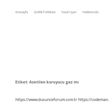
Anasayfa
Gizlilik Politikası
Yasal Uyarı
Hakkımızda
Etiket:
Asetilen koruyucu gaz mı
https://www.dusunceforum.com.tr
https://codeman.