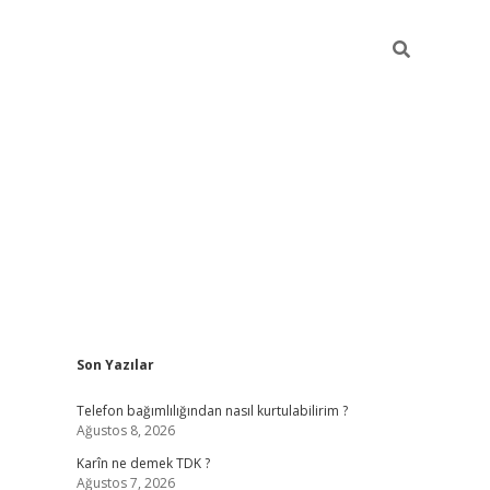
Sidebar
Son Yazılar
elexbet yeni adresi
tambet giriş
betexper güncel
Telefon bağımlılığından nasıl kurtulabilirim ?
Ağustos 8, 2026
Karîn ne demek TDK ?
Ağustos 7, 2026