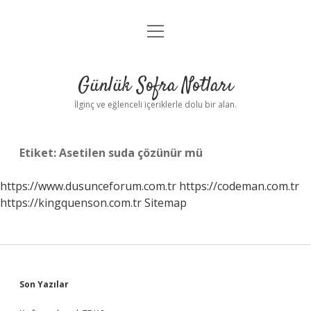
menüyü
Anasayfa
aç
Gizlilik Politikası
Günlük Sofra Notları
Yasal Uyarı
İlginç ve eğlenceli içeriklerle dolu bir alan.
Hakkımızda
Etiket:
Asetilen suda çözünür mü
https://www.dusunceforum.com.tr
https://codeman.com.tr
https://kingquenson.com.tr
Sitemap
Sidebar
Son Yazılar