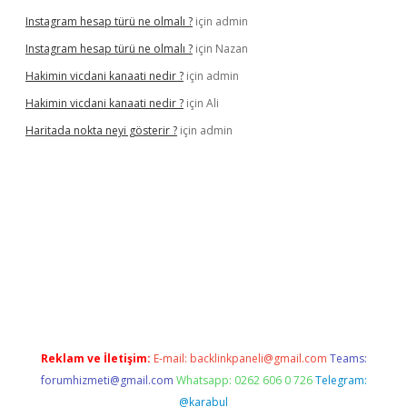
Instagram hesap türü ne olmalı ?
için
admin
Instagram hesap türü ne olmalı ?
için
Nazan
Hakimin vicdani kanaati nedir ?
için
admin
Hakimin vicdani kanaati nedir ?
için
Ali
Haritada nokta neyi gösterir ?
için
admin
cel
Reklam ve İletişim:
E-mail:
backlinkpaneli@gmail.com
Teams:
forumhizmeti@gmail.com
Whatsapp: 0262 606 0 726
Telegram:
@karabul