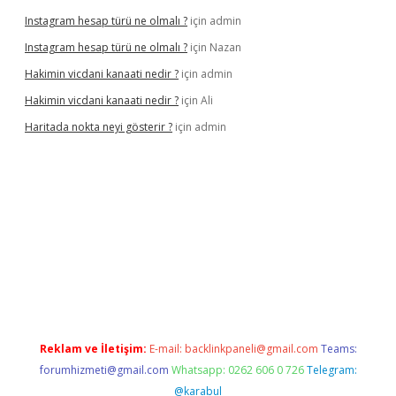
Instagram hesap türü ne olmalı ?
için
admin
Instagram hesap türü ne olmalı ?
için
Nazan
Hakimin vicdani kanaati nedir ?
için
admin
Hakimin vicdani kanaati nedir ?
için
Ali
Haritada nokta neyi gösterir ?
için
admin
cel
Reklam ve İletişim:
E-mail:
backlinkpaneli@gmail.com
Teams:
forumhizmeti@gmail.com
Whatsapp: 0262 606 0 726
Telegram:
@karabul