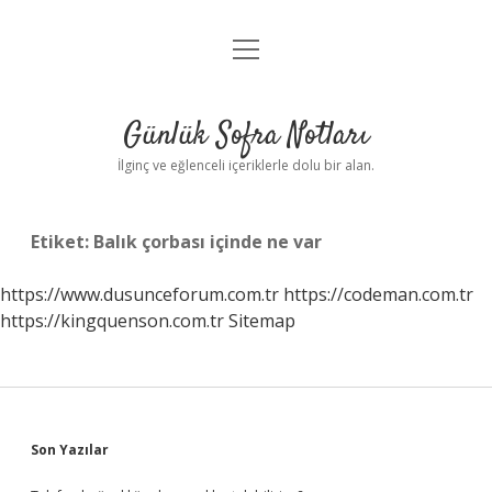
menüyü
Anasayfa
aç
Gizlilik Politikası
Günlük Sofra Notları
Yasal Uyarı
İlginç ve eğlenceli içeriklerle dolu bir alan.
Hakkımızda
Etiket:
Balık çorbası içinde ne var
https://www.dusunceforum.com.tr
https://codeman.com.tr
https://kingquenson.com.tr
Sitemap
Sidebar
Son Yazılar