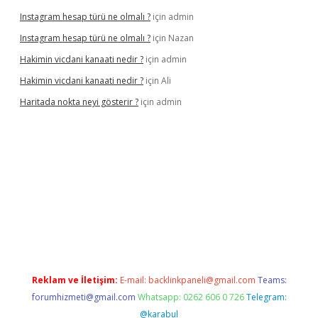
Instagram hesap türü ne olmalı ?
için
admin
Instagram hesap türü ne olmalı ?
için
Nazan
Hakimin vicdani kanaati nedir ?
için
admin
Hakimin vicdani kanaati nedir ?
için
Ali
Haritada nokta neyi gösterir ?
için
admin
iş
betexper güncel
Reklam ve İletişim:
E-mail:
backlinkpaneli@gmail.com
Teams:
forumhizmeti@gmail.com
Whatsapp: 0262 606 0 726
Telegram:
@karabul