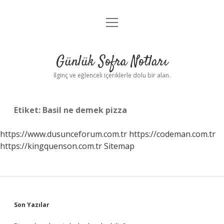
menüyü
Anasayfa
aç
Gizlilik Politikası
Günlük Sofra Notları
Yasal Uyarı
İlginç ve eğlenceli içeriklerle dolu bir alan.
Hakkımızda
Etiket:
Basil ne demek pizza
https://www.dusunceforum.com.tr
https://codeman.com.tr
https://kingquenson.com.tr
Sitemap
Sidebar
Son Yazılar