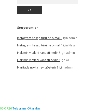
Son yorumlar
Instagram hesap türü ne olmalı ?
için
admin
Instagram hesap türü ne olmalı ?
için
Nazan
Hakimin vicdani kanaati nedir ?
için
admin
Hakimin vicdani kanaati nedir ?
için
Ali
Haritada nokta neyi gösterir ?
için
admin
06 0 726
Telegram: @karabul