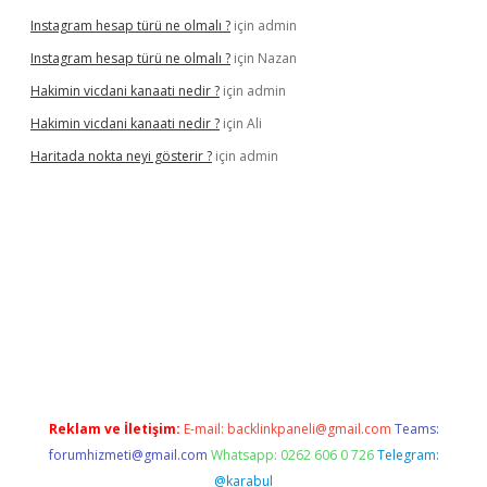
Instagram hesap türü ne olmalı ?
için
admin
Instagram hesap türü ne olmalı ?
için
Nazan
Hakimin vicdani kanaati nedir ?
için
admin
Hakimin vicdani kanaati nedir ?
için
Ali
Haritada nokta neyi gösterir ?
için
admin
cel
Reklam ve İletişim:
E-mail:
backlinkpaneli@gmail.com
Teams:
forumhizmeti@gmail.com
Whatsapp: 0262 606 0 726
Telegram:
@karabul