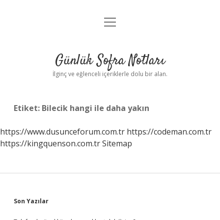
menüyü
Anasayfa
aç
Gizlilik Politikası
Günlük Sofra Notları
Yasal Uyarı
İlginç ve eğlenceli içeriklerle dolu bir alan.
Hakkımızda
Etiket:
Bilecik hangi ile daha yakın
https://www.dusunceforum.com.tr
https://codeman.com.tr
https://kingquenson.com.tr
Sitemap
Sidebar
Son Yazılar