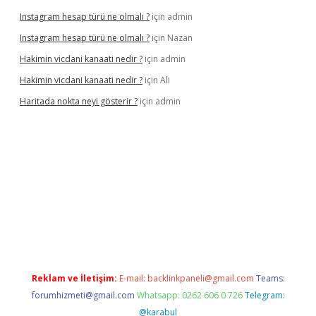
Instagram hesap türü ne olmalı ?
için
admin
Instagram hesap türü ne olmalı ?
için
Nazan
Hakimin vicdani kanaati nedir ?
için
admin
Hakimin vicdani kanaati nedir ?
için
Ali
Haritada nokta neyi gösterir ?
için
admin
cel
Reklam ve İletişim:
E-mail:
backlinkpaneli@gmail.com
Teams:
forumhizmeti@gmail.com
Whatsapp: 0262 606 0 726
Telegram:
@karabul