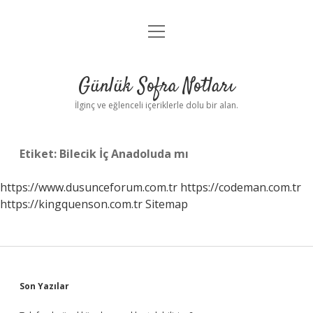
menüyü
Anasayfa
aç
Gizlilik Politikası
Günlük Sofra Notları
Yasal Uyarı
İlginç ve eğlenceli içeriklerle dolu bir alan.
Hakkımızda
Etiket:
Bilecik İç Anadoluda mı
https://www.dusunceforum.com.tr
https://codeman.com.tr
https://kingquenson.com.tr
Sitemap
Sidebar
Son Yazılar