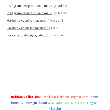
Instagram hesap türü ne olmalı ?
için
admin
Instagram hesap türü ne olmalı ?
için
Nazan
Hakimin vicdani kanaati nedir ?
için
admin
Hakimin vicdani kanaati nedir ?
için
Ali
Haritada nokta neyi gösterir ?
için
admin
cel
Reklam ve İletişim:
E-mail:
backlinkpaneli@gmail.com
Teams:
forumhizmeti@gmail.com
Whatsapp: 0262 606 0 726
Telegram:
@karabul