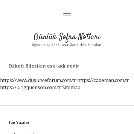
menüyü
Anasayfa
aç
Gizlilik Politikası
Günlük Sofra Notları
Yasal Uyarı
İlginç ve eğlenceli içeriklerle dolu bir alan.
Hakkımızda
Etiket:
Bilecikin eski adı nedir
https://www.dusunceforum.com.tr
https://codeman.com.tr
https://kingquenson.com.tr
Sitemap
Sidebar
Son Yazılar