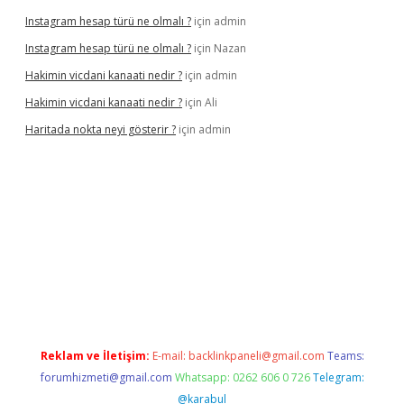
Instagram hesap türü ne olmalı ?
için
admin
Instagram hesap türü ne olmalı ?
için
Nazan
Hakimin vicdani kanaati nedir ?
için
admin
Hakimin vicdani kanaati nedir ?
için
Ali
Haritada nokta neyi gösterir ?
için
admin
cel
Reklam ve İletişim:
E-mail:
backlinkpaneli@gmail.com
Teams:
forumhizmeti@gmail.com
Whatsapp: 0262 606 0 726
Telegram:
@karabul