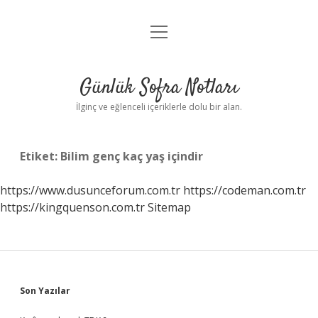
menüyü
Anasayfa
aç
Gizlilik Politikası
Günlük Sofra Notları
Yasal Uyarı
İlginç ve eğlenceli içeriklerle dolu bir alan.
Hakkımızda
Etiket:
Bilim genç kaç yaş içindir
https://www.dusunceforum.com.tr
https://codeman.com.tr
https://kingquenson.com.tr
Sitemap
Sidebar
Son Yazılar