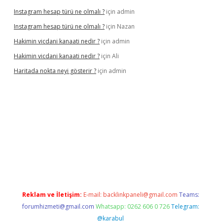
Instagram hesap türü ne olmalı ?
için
admin
Instagram hesap türü ne olmalı ?
için
Nazan
Hakimin vicdani kanaati nedir ?
için
admin
Hakimin vicdani kanaati nedir ?
için
Ali
Haritada nokta neyi gösterir ?
için
admin
cel
Reklam ve İletişim:
E-mail:
backlinkpaneli@gmail.com
Teams:
forumhizmeti@gmail.com
Whatsapp: 0262 606 0 726
Telegram:
@karabul