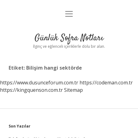
menüyü
Anasayfa
aç
Gizlilik Politikası
Günlük Sofra Notları
Yasal Uyarı
İlginç ve eğlenceli içeriklerle dolu bir alan.
Hakkımızda
Etiket:
Bilişim hangi sektörde
https://www.dusunceforum.com.tr
https://codeman.com.tr
https://kingquenson.com.tr
Sitemap
Sidebar
Son Yazılar