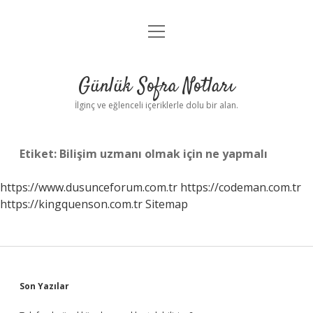
menüyü
Anasayfa
aç
Gizlilik Politikası
Günlük Sofra Notları
Yasal Uyarı
İlginç ve eğlenceli içeriklerle dolu bir alan.
Hakkımızda
Etiket:
Bilişim uzmanı olmak için ne yapmalı
https://www.dusunceforum.com.tr
https://codeman.com.tr
https://kingquenson.com.tr
Sitemap
Sidebar
Son Yazılar