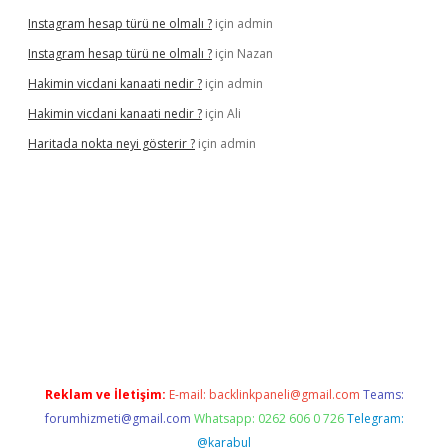
Instagram hesap türü ne olmalı ?
için
admin
Instagram hesap türü ne olmalı ?
için
Nazan
Hakimin vicdani kanaati nedir ?
için
admin
Hakimin vicdani kanaati nedir ?
için
Ali
Haritada nokta neyi gösterir ?
için
admin
cel
Reklam ve İletişim:
E-mail:
backlinkpaneli@gmail.com
Teams:
forumhizmeti@gmail.com
Whatsapp: 0262 606 0 726
Telegram:
@karabul