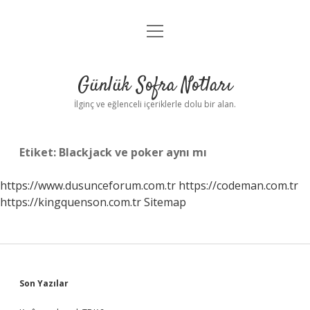
menüyü
Anasayfa
aç
Gizlilik Politikası
Günlük Sofra Notları
Yasal Uyarı
İlginç ve eğlenceli içeriklerle dolu bir alan.
Hakkımızda
Etiket:
Blackjack ve poker aynı mı
https://www.dusunceforum.com.tr
https://codeman.com.tr
https://kingquenson.com.tr
Sitemap
Sidebar
Son Yazılar