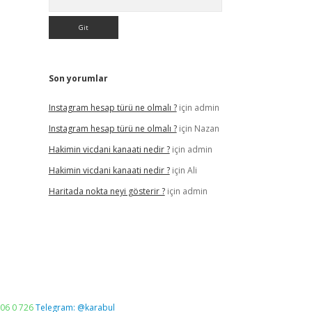
Son yorumlar
Instagram hesap türü ne olmalı ?
için
admin
Instagram hesap türü ne olmalı ?
için
Nazan
Hakimin vicdani kanaati nedir ?
için
admin
Hakimin vicdani kanaati nedir ?
için
Ali
Haritada nokta neyi gösterir ?
için
admin
06 0 726
Telegram: @karabul