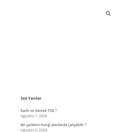
Sidebar
Son Yazılar
elexbet yeni adresi
tambet giriş
betexper güncel
Karîn ne demek TDK ?
Ağustos 7, 2026
Bir yazılımcı hangi alanlarda çalışabilir ?
Ağustos 6, 2026