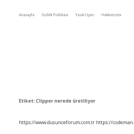
Anasayfa
Gizlilik Politikası
Yasal Uyarı
Hakkımızda
Etiket:
Clipper nerede üretiliyor
https://www.dusunceforum.com.tr
https://codeman.