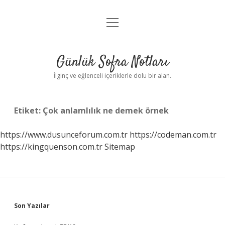
menüyü
Anasayfa
aç
Gizlilik Politikası
Günlük Sofra Notları
Yasal Uyarı
İlginç ve eğlenceli içeriklerle dolu bir alan.
Hakkımızda
Etiket:
Çok anlamlılık ne demek örnek
https://www.dusunceforum.com.tr
https://codeman.com.tr
https://kingquenson.com.tr
Sitemap
Sidebar
Son Yazılar