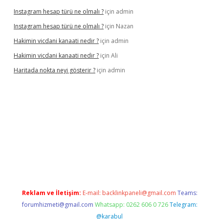
Instagram hesap türü ne olmalı ?
için
admin
Instagram hesap türü ne olmalı ?
için
Nazan
Hakimin vicdani kanaati nedir ?
için
admin
Hakimin vicdani kanaati nedir ?
için
Ali
Haritada nokta neyi gösterir ?
için
admin
cel
Reklam ve İletişim:
E-mail:
backlinkpaneli@gmail.com
Teams:
forumhizmeti@gmail.com
Whatsapp: 0262 606 0 726
Telegram:
@karabul