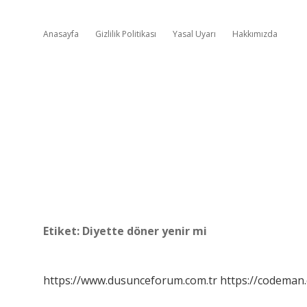
Anasayfa
Gizlilik Politikası
Yasal Uyarı
Hakkımızda
Etiket:
Diyette döner yenir mi
https://www.dusunceforum.com.tr
https://codeman.