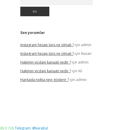
Son yorumlar
Instagram hesap türü ne olmalı ?
için
admin
Instagram hesap türü ne olmalı ?
için
Nazan
Hakimin vicdani kanaati nedir ?
için
admin
Hakimin vicdani kanaati nedir ?
için
Ali
Haritada nokta neyi gösterir ?
için
admin
06 0 726
Telegram: @karabul