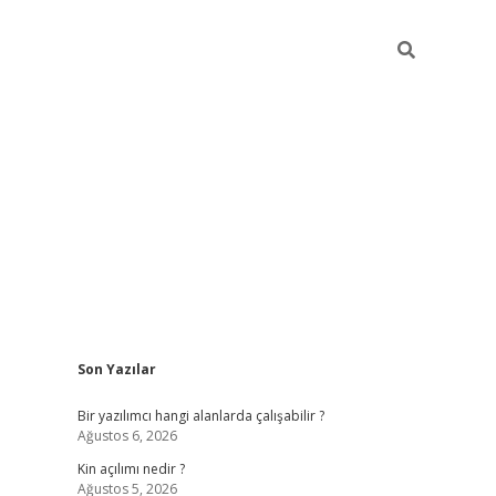
Sidebar
Son Yazılar
elexbet yeni adresi
tambet giriş
betexper güncel
Bir yazılımcı hangi alanlarda çalışabilir ?
Ağustos 6, 2026
Kin açılımı nedir ?
Ağustos 5, 2026