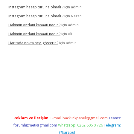
Instagram hesap türü ne olmalı ?
için
admin
Instagram hesap türü ne olmalı ?
için
Nazan
Hakimin vicdani kanaati nedir ?
için
admin
Hakimin vicdani kanaati nedir ?
için
Ali
Haritada nokta neyi gösterir ?
için
admin
cel
Reklam ve İletişim:
E-mail:
backlinkpaneli@gmail.com
Teams:
forumhizmeti@gmail.com
Whatsapp: 0262 606 0 726
Telegram:
@karabul