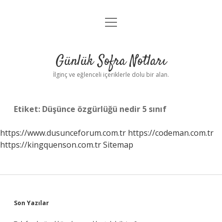
menüyü
Anasayfa
aç
Gizlilik Politikası
Günlük Sofra Notları
Yasal Uyarı
İlginç ve eğlenceli içeriklerle dolu bir alan.
Hakkımızda
Etiket:
Düşünce özgürlüğü nedir 5 sınıf
https://www.dusunceforum.com.tr
https://codeman.com.tr
https://kingquenson.com.tr
Sitemap
Sidebar
Son Yazılar