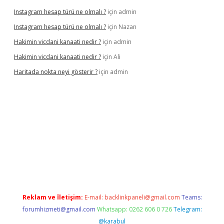
Instagram hesap türü ne olmalı ?
için
admin
Instagram hesap türü ne olmalı ?
için
Nazan
Hakimin vicdani kanaati nedir ?
için
admin
Hakimin vicdani kanaati nedir ?
için
Ali
Haritada nokta neyi gösterir ?
için
admin
cel
Reklam ve İletişim:
E-mail:
backlinkpaneli@gmail.com
Teams:
forumhizmeti@gmail.com
Whatsapp: 0262 606 0 726
Telegram:
@karabul