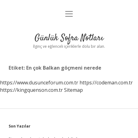
menüyü
Anasayfa
aç
Gizlilik Politikası
Günlük Sofra Notları
Yasal Uyarı
İlginç ve eğlenceli içeriklerle dolu bir alan.
Hakkımızda
Etiket:
En çok Balkan göçmeni nerede
https://www.dusunceforum.com.tr
https://codeman.com.tr
https://kingquenson.com.tr
Sitemap
Sidebar
Son Yazılar