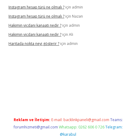
Instagram hesap türü ne olmalı ?
için
admin
Instagram hesap türü ne olmalı ?
için
Nazan
Hakimin vicdani kanaati nedir ?
için
admin
Hakimin vicdani kanaati nedir ?
için
Ali
Haritada nokta neyi gösterir ?
için
admin
cel
Reklam ve İletişim:
E-mail:
backlinkpaneli@gmail.com
Teams:
forumhizmeti@gmail.com
Whatsapp: 0262 606 0 726
Telegram:
@karabul