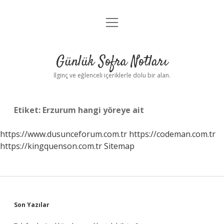
menüyü
Anasayfa
aç
Gizlilik Politikası
Günlük Sofra Notları
Yasal Uyarı
İlginç ve eğlenceli içeriklerle dolu bir alan.
Hakkımızda
Etiket:
Erzurum hangi yöreye ait
https://www.dusunceforum.com.tr
https://codeman.com.tr
https://kingquenson.com.tr
Sitemap
Sidebar
Son Yazılar