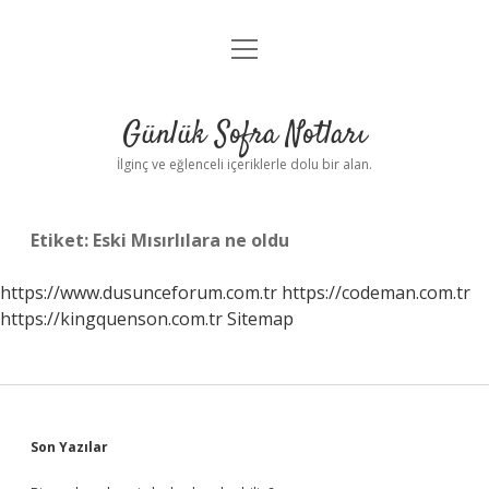
menüyü
Anasayfa
aç
Gizlilik Politikası
Günlük Sofra Notları
Yasal Uyarı
İlginç ve eğlenceli içeriklerle dolu bir alan.
Hakkımızda
Etiket:
Eski Mısırlılara ne oldu
https://www.dusunceforum.com.tr
https://codeman.com.tr
https://kingquenson.com.tr
Sitemap
Sidebar
Son Yazılar