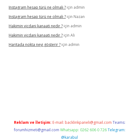
Instagram hesap türü ne olmalı ?
için
admin
Instagram hesap türü ne olmalı ?
için
Nazan
Hakimin vicdani kanaati nedir ?
için
admin
Hakimin vicdani kanaati nedir ?
için
Ali
Haritada nokta neyi gösterir ?
için
admin
cel
Reklam ve İletişim:
E-mail:
backlinkpaneli@gmail.com
Teams:
forumhizmeti@gmail.com
Whatsapp: 0262 606 0 726
Telegram:
@karabul