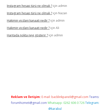
Instagram hesap türü ne olmalı ?
için
admin
Instagram hesap türü ne olmalı ?
için
Nazan
Hakimin vicdani kanaati nedir ?
için
admin
Hakimin vicdani kanaati nedir ?
için
Ali
Haritada nokta neyi gösterir ?
için
admin
ncel
Reklam ve İletişim:
E-mail:
backlinkpaneli@gmail.com
Teams:
forumhizmeti@gmail.com
Whatsapp: 0262 606 0 726
Telegram:
@karabul