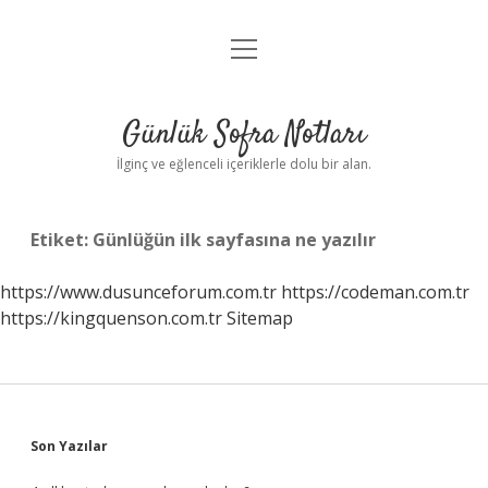
menüyü
Anasayfa
aç
Gizlilik Politikası
Günlük Sofra Notları
Yasal Uyarı
İlginç ve eğlenceli içeriklerle dolu bir alan.
Hakkımızda
Etiket:
Günlüğün ilk sayfasına ne yazılır
https://www.dusunceforum.com.tr
https://codeman.com.tr
https://kingquenson.com.tr
Sitemap
Sidebar
Son Yazılar