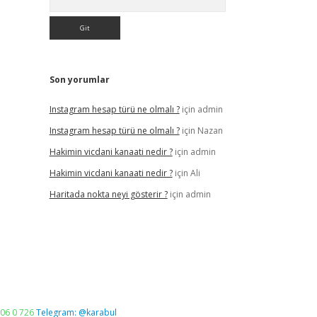
Son yorumlar
Instagram hesap türü ne olmalı ?
için
admin
Instagram hesap türü ne olmalı ?
için
Nazan
Hakimin vicdani kanaati nedir ?
için
admin
Hakimin vicdani kanaati nedir ?
için
Ali
Haritada nokta neyi gösterir ?
için
admin
06 0 726
Telegram: @karabul