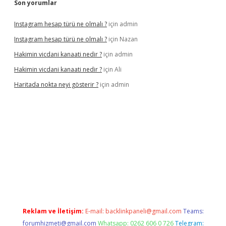
Son yorumlar
Instagram hesap türü ne olmalı ?
için
admin
Instagram hesap türü ne olmalı ?
için
Nazan
Hakimin vicdani kanaati nedir ?
için
admin
Hakimin vicdani kanaati nedir ?
için
Ali
Haritada nokta neyi gösterir ?
için
admin
cel
Reklam ve İletişim:
E-mail:
backlinkpaneli@gmail.com
Teams:
forumhizmeti@gmail.com
Whatsapp: 0262 606 0 726
Telegram: