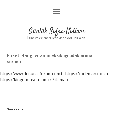
menüyü
Anasayfa
aç
Gizlilik Politikası
Günlük Sofra Notları
Yasal Uyarı
İlginç ve eğlenceli içeriklerle dolu bir alan.
Hakkımızda
Etiket:
Hangi vitamin eksikliği odaklanma
sorunu
https://www.dusunceforum.com.tr
https://codeman.com.tr
https://kingquenson.com.tr
Sitemap
Sidebar
Son Yazılar