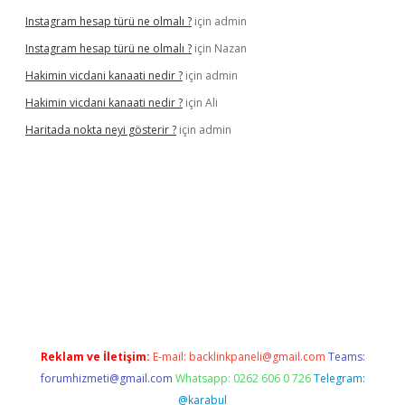
Instagram hesap türü ne olmalı ?
için
admin
Instagram hesap türü ne olmalı ?
için
Nazan
Hakimin vicdani kanaati nedir ?
için
admin
Hakimin vicdani kanaati nedir ?
için
Ali
Haritada nokta neyi gösterir ?
için
admin
cel
Reklam ve İletişim:
E-mail:
backlinkpaneli@gmail.com
Teams:
forumhizmeti@gmail.com
Whatsapp: 0262 606 0 726
Telegram:
@karabul