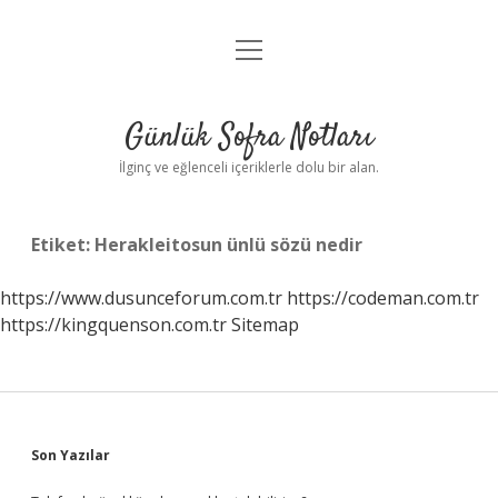
menüyü
Anasayfa
aç
Gizlilik Politikası
Günlük Sofra Notları
Yasal Uyarı
İlginç ve eğlenceli içeriklerle dolu bir alan.
Hakkımızda
Etiket:
Herakleitosun ünlü sözü nedir
https://www.dusunceforum.com.tr
https://codeman.com.tr
https://kingquenson.com.tr
Sitemap
Sidebar
Son Yazılar