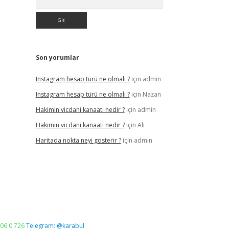
Son yorumlar
Instagram hesap türü ne olmalı ?
için
admin
Instagram hesap türü ne olmalı ?
için
Nazan
Hakimin vicdani kanaati nedir ?
için
admin
Hakimin vicdani kanaati nedir ?
için
Ali
Haritada nokta neyi gösterir ?
için
admin
06 0 726
Telegram: @karabul