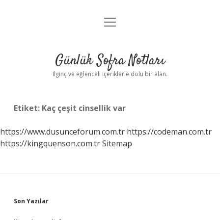
menüyü
Anasayfa
aç
Gizlilik Politikası
Günlük Sofra Notları
Yasal Uyarı
İlginç ve eğlenceli içeriklerle dolu bir alan.
Hakkımızda
Etiket:
Kaç çeşit cinsellik var
https://www.dusunceforum.com.tr
https://codeman.com.tr
https://kingquenson.com.tr
Sitemap
Sidebar
Son Yazılar