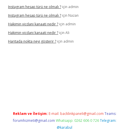
Instagram hesap türü ne olmalı ?
için
admin
Instagram hesap türü ne olmalı ?
için
Nazan
Hakimin vicdani kanaati nedir ?
için
admin
Hakimin vicdani kanaati nedir ?
için
Ali
Haritada nokta neyi gösterir ?
için
admin
ncel
Reklam ve İletişim:
E-mail:
backlinkpaneli@gmail.com
Teams:
forumhizmeti@gmail.com
Whatsapp: 0262 606 0 726
Telegram:
@karabul