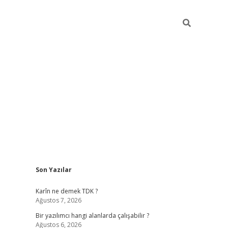
Sidebar
Son Yazılar
elexbet yeni adresi
tambet giriş
betexper güncel
Karîn ne demek TDK ?
Ağustos 7, 2026
Bir yazılımcı hangi alanlarda çalışabilir ?
Ağustos 6, 2026