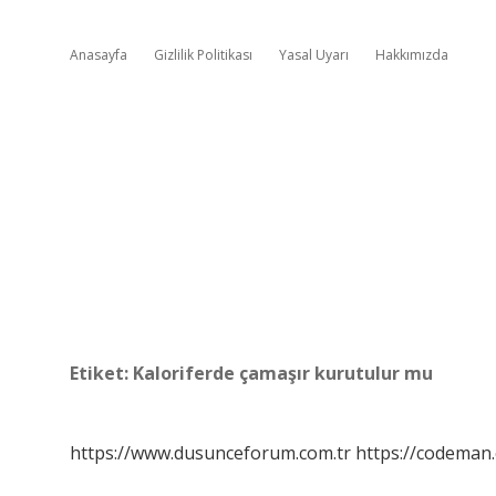
Anasayfa
Gizlilik Politikası
Yasal Uyarı
Hakkımızda
Etiket:
Kaloriferde çamaşır kurutulur mu
https://www.dusunceforum.com.tr
https://codeman.