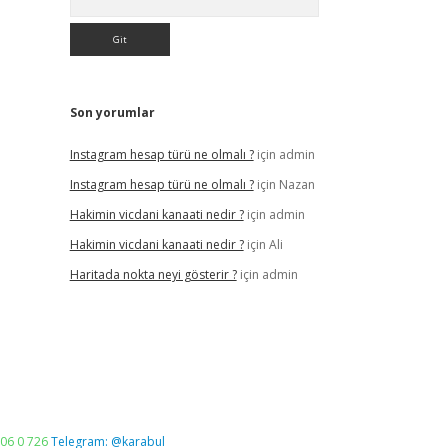
Son yorumlar
Instagram hesap türü ne olmalı ?
için
admin
Instagram hesap türü ne olmalı ?
için
Nazan
Hakimin vicdani kanaati nedir ?
için
admin
Hakimin vicdani kanaati nedir ?
için
Ali
Haritada nokta neyi gösterir ?
için
admin
06 0 726
Telegram: @karabul