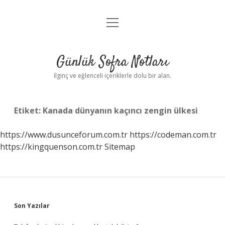
menüyü
Anasayfa
aç
Gizlilik Politikası
Günlük Sofra Notları
Yasal Uyarı
İlginç ve eğlenceli içeriklerle dolu bir alan.
Hakkımızda
Etiket:
Kanada dünyanın kaçıncı zengin ülkesi
https://www.dusunceforum.com.tr
https://codeman.com.tr
https://kingquenson.com.tr
Sitemap
Sidebar
Son Yazılar