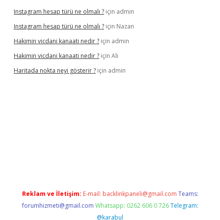
Instagram hesap türü ne olmalı ?
için
admin
Instagram hesap türü ne olmalı ?
için
Nazan
Hakimin vicdani kanaati nedir ?
için
admin
Hakimin vicdani kanaati nedir ?
için
Ali
Haritada nokta neyi gösterir ?
için
admin
cel
Reklam ve İletişim:
E-mail:
backlinkpaneli@gmail.com
Teams:
forumhizmeti@gmail.com
Whatsapp: 0262 606 0 726
Telegram:
@karabul