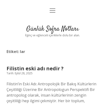
menüyü
Anasayfa
aç
Gizlilik Politikası
Günlük Sofra Notları
Yasal Uyarı
İlginç ve eğlenceli içeriklerle dolu bir alan.
Hakkımızda
Etiket:
lar
Filistin eski adı nedir ?
Tarih: Eylül 28, 2025
Filistin’in Eski Adı: Antropolojik Bir Bakış Kültürlerin
Çeşitliliği Üzerine Bir Antropologun Perspektifi Bir
antropolog olarak, insan kültürlerinin zengin
çeşitliliği hep ilgimi çekmiştir. Her bir toplum,