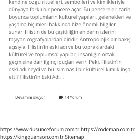
kendine özgü ritüelleri, sembolleri ve kimlikleriyle
dünyaya farklı bir pencere açar. Bu pencereler, tarih
boyunca toplumların kültürel yapıları, gelenekleri ve
yaşama biçimleri hakkında bize önemli bilgiler
sunar. Filistin de bu çeşitliliğin en derin izlerini
taşıyan coğrafyalardan biridir. Antropolojik bir bakış
açısıyla, Filistin’in eski adı ve bu topraklardaki
kültürel ve toplumsal yapılar, insanlığın ortak
geçmişine dair ilginç ipuçları verir. Peki, Filistin’in
eski adı neydi ve bu isim nasıl bir kültürel kimlik inşa
etti? Filistin’in Eski Adı:…
Filistin
Devamını okuyun
14 Yorum
eski
adı
nedir
?
https://www.dusunceforum.com.tr
https://codeman.com.tr
https://kingquenson.com.tr
Sitemap